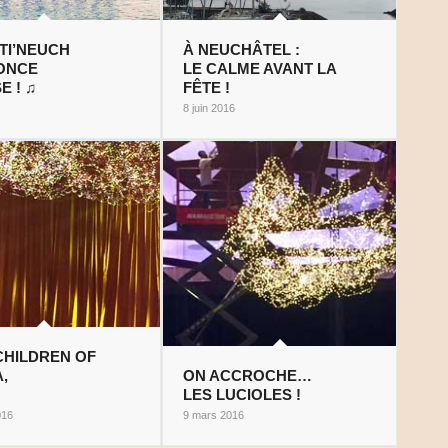
STI’NEUCH
À NEUCHÂTEL :
ONCE
LE CALME AVANT LA
E ! ♫
FÊTE !
8 juin 2016
CHILDREN OF
,
ON ACCROCHE…
LES LUCIOLES !
016
9 mars 2016