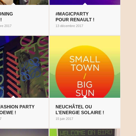
ONING
#MAGICPARTY
!
POUR RENAULT !
re 2017
13 décembre 2017
 FASHION PARTY
NEUCHÂTEL OU
LOEWE !
L’ENERGIE SOLAIRE !
17
15 juin 2017