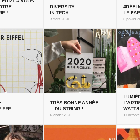
 FORT À VOUS
OTRE
DIVERSITY
#DÉFI N
IE !
IN TECH
LE PA
3 mars 2020
6 janvier 
LUMIÈ
:
TRÈS BONNE ANNÉE…
L’ART
EIFFEL
…DU STRING !
WATTS 
6 janvier 2020
17 octobr