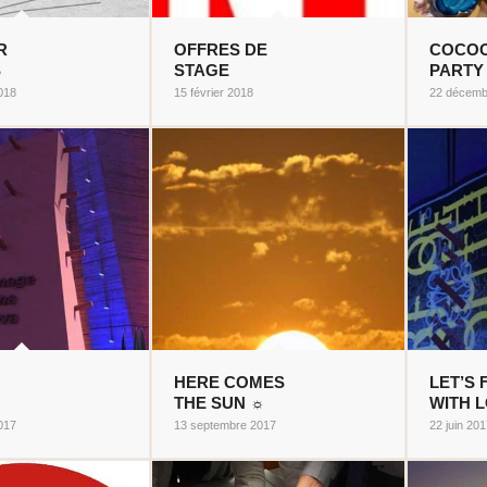
R
OFFRES DE
COCO
S
STAGE
PARTY 
018
15 février 2018
22 décemb
HERE COMES
LET’S
O
THE SUN ☼
WITH 
017
13 septembre 2017
22 juin 20