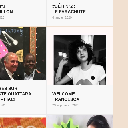
°3 :
#DÉFI N°2 :
PILLON
LE PARACHUTE
2020
6 janvier 2020
RES SUR
ISTE OUATTARA
WELCOME
– FIAC!
FRANCESCA !
e 2019
23 septembre 2019