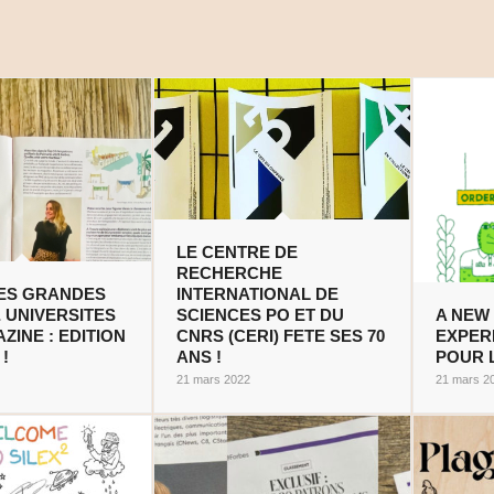
LE CENTRE DE
RECHERCHE
ES GRANDES
INTERNATIONAL DE
 UNIVERSITES
SCIENCES PO ET DU
A NEW
ZINE : EDITION
CNRS (CERI) FETE SES 70
EXPER
!
ANS !
POUR 
21 mars 2022
21 mars 2