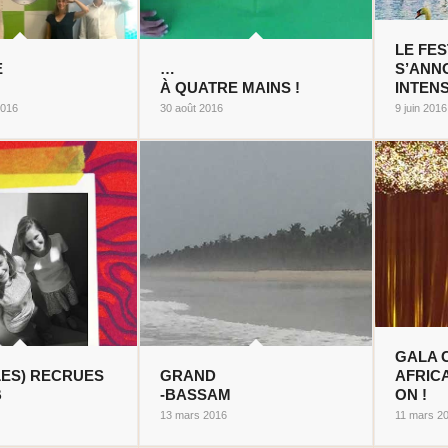
LE FE
E
…
S’ANN
À QUATRE MAINS !
INTENS
2016
30 août 2016
9 juin 2016
GALA 
ES) RECRUES
GRAND
AFRICA
B
-BASSAM
ON !
13 mars 2016
11 mars 2