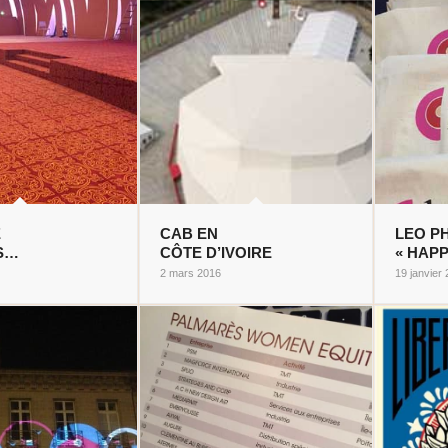
E
CAB EN
LEO P
S…
CÔTE D’IVOIRE
« HAPP
2 mars 2016
19 janvier