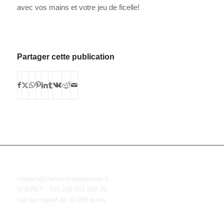
avec vos mains et votre jeu de ficelle!
Partager cette publication
contact@clementineaubureau.fr
N°SIRET : 515 219 251 000 29
sarl au capital de 10 000 euros