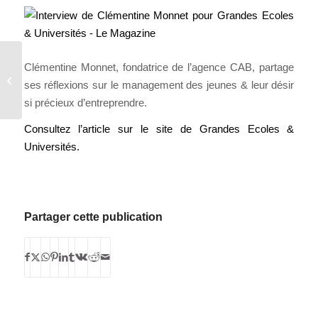
LE CENTRE DE
Clémentine Monnet, fondatrice de l’agence CAB, partage
RECHERCHE
ses réflexions sur le management des jeunes & leur désir
INTERNATIONAL DE
si précieux d’entreprendre.
SCIENCES PO ET DU
CNRS (CERI) FETE
Consultez l’article sur le site de Grandes Ecoles &
SES...
Universités.
Partager cette publication