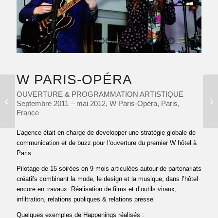
1
2
3
4
5
6
7
8
9
10
11
12
13
14
15
1
W PARIS-OPÉRA
HAPPENING 3D,
OUVERTURE & PROGRAMMATION ARTISTIQUE
CONVENTION
Septembre 2011 – mai 2012, W Paris-Opéra, Paris,
ANNUELLE
France
L’agence était en charge de developper une stratégie globale de
communication et de buzz pour l’ouverture du premier W hôtel à
Paris.
Pilotage de 15 soirées en 9 mois articulées autour de partenariats
créatifs combinant la mode, le design et la musique, dans l’hôtel
encore en travaux. Réalisation de films et d’outils viraux,
infiltration, relations publiques & relations presse.
Quelques exemples de Happenings réalisés :