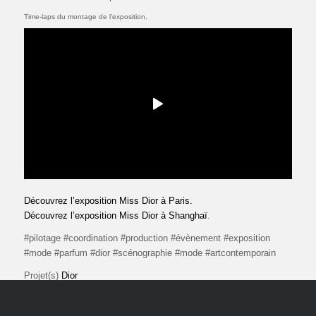
Time-laps du montage de l’exposition.
Découvrez l’exposition Miss Dior à Paris.
Découvrez l’exposition Miss Dior à Shanghaï
.
#pilotage #coordination #production #évènement #exposition
#mode #parfum #dior #scénographie #mode #artcontemporain
Projet(s)
Dior