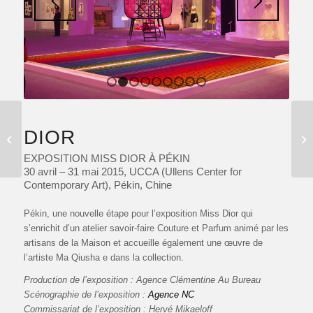
1
2
3
4
5
6
7
8
9
OUVERTURE &
DIOR
PROGRAMMATION
ARTISTIQUE
EXPOSITION MISS DIOR À PÉKIN
30 avril – 31 mai 2015, UCCA (Ullens Center for
Contemporary Art), Pékin, Chine
Pékin, une nouvelle étape pour l’exposition Miss Dior qui
s’enrichit d’un atelier savoir-faire Couture et Parfum animé par les
artisans de la Maison et accueille également une œuvre de
l’artiste Ma Qiusha e dans la collection.
Production de l’exposition : Agence Clémentine Au Bureau
Scénographie de l’exposition :
Agence NC
Commissariat de l’exposition : Hervé Mikaeloff