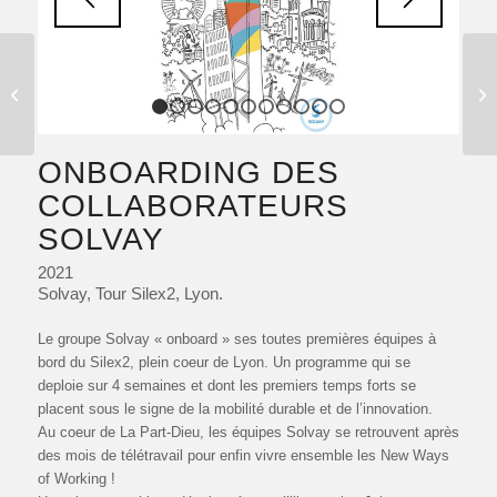
EXPOSITION SOLVAY
LAB, 150 ANS DU
GROUPE
1
2
3
4
5
6
7
8
9
10
11
ONBOARDING DES
COLLABORATEURS
SOLVAY
2021
Solvay, Tour Silex2, Lyon.
Le groupe Solvay « onboard » ses toutes premières équipes à
bord du Silex2, plein coeur de Lyon. Un programme qui se
deploie sur 4 semaines et dont les premiers temps forts se
placent sous le signe de la mobilité durable et de l’innovation.
Au coeur de La Part-Dieu, les équipes Solvay se retrouvent après
des mois de télétravail pour enfin vivre ensemble les New Ways
of Working !